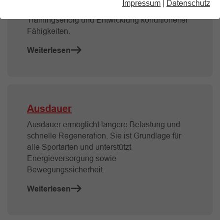
Impressum
|
Datenschutz
gezielte Reize gesetzt werden. So optimierst du
Trainingserfolg und Entwicklung konditioneller
Fähigkeiten.
Weiterlesen
Ausdauer
Ausdauer ermöglicht längere Belastung und
schnelle Regeneration. Sie ist Grundlage für
alle Sportarten und unterstützt
Energieversorgung sowie
Bewegungssicherheit.
Weiterlesen