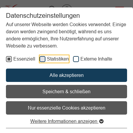
VIBSS.DE
Datenschutzeinstellungen
Auf unserer Webseite werden Cookies verwendet. Einige
davon werden zwingend benötigt, während es uns
Startseite
Sportpraxis
Sport & Theorie
Trainingsmethoden und Fitness
andere ermöglichen, Ihre Nutzererfahrung auf unserer
Webseite zu verbessern.
Vorlesen
Informationen zum Readspeaker öffnen
Essenziell
Statistiken
Externe Inhalte
Trainingsmethoden und
Alle akzeptieren
Fitness
Speichern & schließen
Nur essenzielle Cookies akzeptieren
Trainingsprinzipien
Weitere Informationen anzeigen
Allgemeine Trainingsprinzipien zeigen, wie