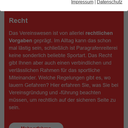
Impressum
|
Datenschutz
Recht
Das Vereinswesen ist von allerlei
rechtlichen
Vorgaben
geprägt. Im Alltag kann das schon
mal lästig sein, schließlich ist Paragrafenreiterei
keine sonderlich beliebte Sportart. Das Recht
gibt Ihnen aber auch einen verbindlichen und
verlässlichen Rahmen für das sportliche
Miteinander. Welche Regelungen gibt es, wo
lauern Gefahren? Hier erfahren Sie, was Sie bei
Vereinsgründung und -führung beachten
müssen, um rechtlich auf der sicheren Seite zu
sein.