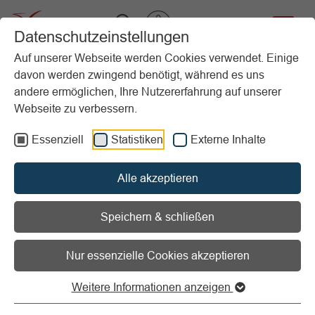
VIBSS.DE
Datenschutzeinstellungen
Auf unserer Webseite werden Cookies verwendet. Einige
davon werden zwingend benötigt, während es uns
Startseite
Vereinsmanagement
Vergütung & Mitarbeit
Musterverträge und -vereinbarungen
andere ermöglichen, Ihre Nutzererfahrung auf unserer
Webseite zu verbessern.
Vorlesen
Informationen zum Readspeaker öffnen
Essenziell
Statistiken
Externe Inhalte
Musterverträge und -
Alle akzeptieren
vereinbarungen
Speichern & schließen
Nur essenzielle Cookies akzeptieren
Mustervereinbarungen
Weitere Informationen anzeigen