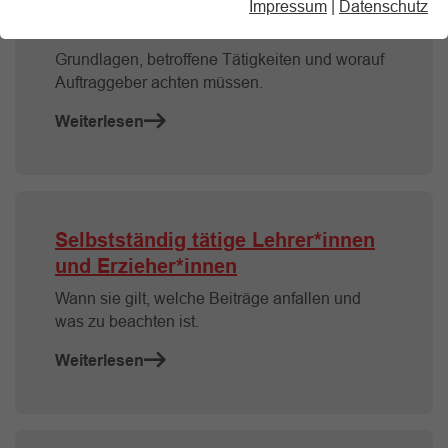
Grundlagen Gesetzliche
Impressum
|
Datenschutz
Rentenversicherungspflicht
Grundlagen, betroffene Tätigkeiten und worauf
Auftraggeber achten müssen.
Weiterlesen
Selbstständig tätige Lehrer*innen
und Erzieher*innen
Wann sie gilt, welche Beiträge anfallen und
was zu beachten ist.
Weiterlesen