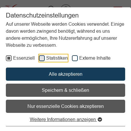
VIBSS.DE
Datenschutzeinstellungen
Auf unserer Webseite werden Cookies verwendet. Einige
davon werden zwingend benötigt, während es uns
Startseite
Vereinsmanagement
Vergütung & Mitarbeit
Gesetzliche Rentenversicherungspflicht für Selbstständige
andere ermöglichen, Ihre Nutzererfahrung auf unserer
Webseite zu verbessern.
Vorlesen
Informationen zum Readspeaker öffnen
Essenziell
Statistiken
Externe Inhalte
Gesetzliche
Alle akzeptieren
Rentenversicherungspflicht
Speichern & schließen
für Selbstständige
Nur essenzielle Cookies akzeptieren
Weitere Informationen anzeigen