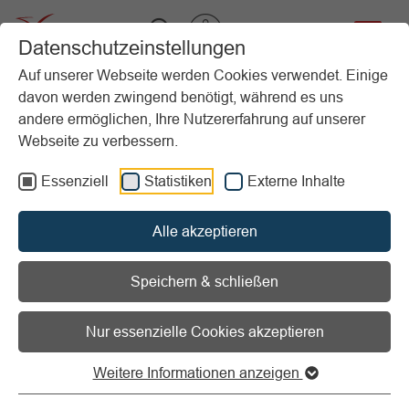
VIBSS.DE
Datenschutzeinstellungen
Auf unserer Webseite werden Cookies verwendet. Einige
davon werden zwingend benötigt, während es uns
Startseite
Vereinsmanagement
Marketing
Social Media
Instagram
andere ermöglichen, Ihre Nutzererfahrung auf unserer
Webseite zu verbessern.
Vorlesen
Informationen zum Readspeaker öffnen
Essenziell
Statistiken
Externe Inhalte
Instagram
Alle akzeptieren
Speichern & schließen
Nur essenzielle Cookies akzeptieren
Was ist Instagram?
Funktionen, Zielgruppen und
Weitere Informationen anzeigen
Einsatzmöglichkeiten für Social-Media-