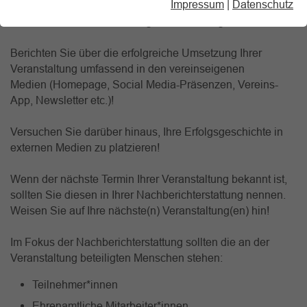
Impressum
|
Datenschutz
Rückblick! Wecken Sie damit positive Erinnerungen und
machen Sie Lust auf die Folgeveranstaltung!
Berichten Sie über die erfolgreiche Umsetzung Ihrer
Veranstaltung umfassend in den vereinseigenen
Medien (Homepage, Social Media-Präsenzen, Vereins-
App, Newsletter etc.)!
Versuchen Sie darüber hinaus, Ihre Erfolgsgeschichte in
externen Medien zu platzieren!
Wenn der nächste Termin Ihrer Veranstaltung bekannt ist,
sollten Sie diesen in Ihrer Nachberichterstattung nennen.
Weisen Sie auf Ihre nächste(n) Veranstaltung(en) hin!
Im Fokus der Nachberichterstattung sollten die an der
Veranstaltung beteiligten Menschen stehen:
Teilnehmer*innen
Ehrenamtliche Mitarbeiter*innen