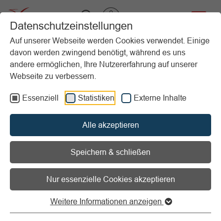
VIBSS.DE
Datenschutzeinstellungen
Auf unserer Webseite werden Cookies verwendet. Einige
davon werden zwingend benötigt, während es uns
Startseite
Vereinsmanagement
Marketing
Veranstaltungsmanagement
Nachbereitungsphase
andere ermöglichen, Ihre Nutzererfahrung auf unserer
Nachberichterstattung
Webseite zu verbessern.
Essenziell
Statistiken
Externe Inhalte
Vorlesen
Informationen zum Readspeaker öffnen
Alle akzeptieren
Nachberichterstattung
Speichern & schließen
Nach der Veranstaltung ist vor
der Veranstaltung!
Nur essenzielle Cookies akzeptieren
Weitere Informationen anzeigen
Geben Sie den Zielgruppen Ihrer
Vereinsveranstaltung einen möglichst umfassenden